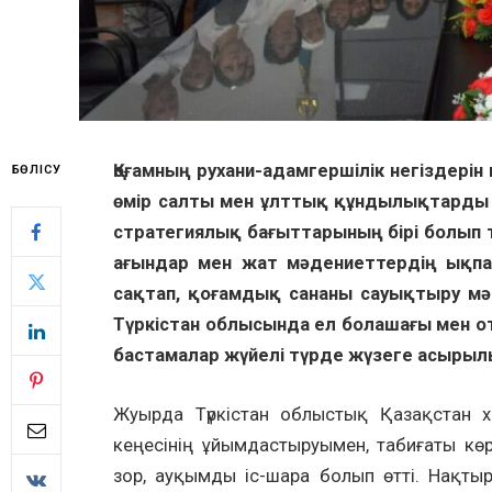
Қоғамның рухани-адамгершілік негіздері
БӨЛІСУ
өмір салты мен ұлттық құндылықтарды 
стратегиялық бағыттарының бірі болып
ағындар мен жат мәдениеттердің ықп
сақтап, қоғамдық сананы сауықтыру мә
Түркістан облысында ел болашағы мен от
бастамалар жүйелі түрде жүзеге ас
Жуырда Түркістан облыстық Қазақстан 
кеңесінің ұйымдастыруымен, табиғаты кө
зор, ауқымды іс-шара болып өтті. Нақты