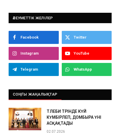
ӘЛЕУМЕТТІК ЖЕЛІЛЕР
Facebook
Twitter
Instagram
YouTube
Telegram
WhatsApp
СОҢҒЫ ЖАҢАЛЫҚТАР
ТӨЛЕБИ ТӨРІНДЕ КҮЙ
КҮМБІРЛЕП, ДОМБЫРА ҮНІ
АСҚАҚТАДЫ
02.07.2026