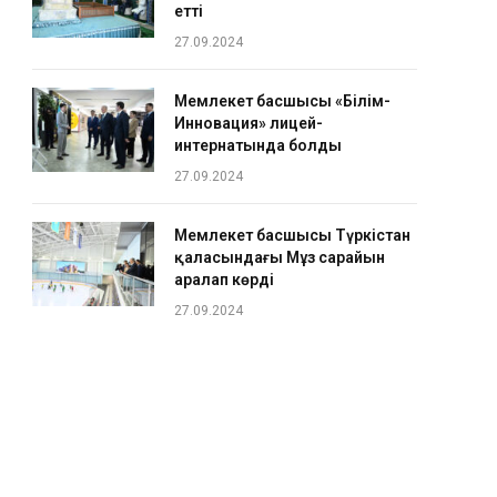
етті
27.09.2024
Мемлекет басшысы «Білім-
Инновация» лицей-
интернатында болды
27.09.2024
Мемлекет басшысы Түркістан
қаласындағы Мұз сарайын
аралап көрді
27.09.2024