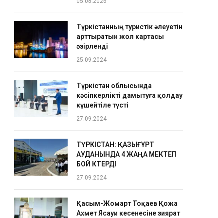
05.08.2026
Түркістанның туристік әлеуетін
арттыратын жол картасы
әзірленді
25.09.2024
Түркістан облысында
кәсіпкерлікті дамытуға қолдау
күшейтіле түсті
27.09.2024
ТҮРКІСТАН: ҚАЗЫҒҰРТ
АУДАНЫНДА 4 ЖАҢА МЕКТЕП
БОЙ КӨТЕРДІ
27.09.2024
Қасым-Жомарт Тоқаев Қожа
Ахмет Ясауи кесенесіне зиярат