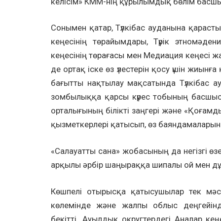
келісім» КММ-нің құрылымдық бөлім басш
Сонымен қатар, Түлкібас ауданына қараст
кеңесінің төрайымдары, Түрік этномәден
кеңесінің төрағасы мен Медиация кеңесі жа
де ортақ іске өз үлестерін қосу үшін жиынғ
бағытты нақтылау мақсатында Түлкібас а
зомбылыққа қарсы күрес тобының басшысы
орталығының білікті заңгері және «Қоғам
қызметкерлері қатысып, өз баяндамаларын
«Салауатты сана» жобасының да негізгі өз
арқылы әрбір шаңыраққа шипалы ой мен дұры
Көшпелі отырысқа қатысушылар тек мәсе
көлемінде және жалпы облыс деңгейінд
бекітті. Ауылдық округтердегі Аналар кең