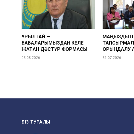
ҚҰРЫЛТАЙ —
МАҢЫЗДЫ Ш
БАБАЛАРЫМЫЗДАН КЕЛЕ
ТАПСЫРМА
ЖАТҚАН ДӘСТҮР ФОРМАСЫ
ОРЫНДАЛУ 
03.08.2026
31.07.2026
БІЗ ТУРАЛЫ