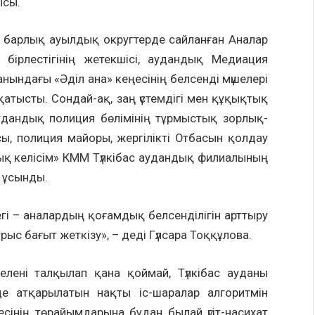
ысы.
ы барлық ауылдық округтерде сайланған Аналар
и бірлестігінің жетекшісі, аудандық Медиация
нындағы «Әділ ана» кеңесінің белсенді мүшелері
а қатысты. Сондай-ақ, заң үстемдігі мен құқықтық
удандық полиция бөлімінің тұрмыстық зорлық-
, полиция майоры, жергілікті Отбасын қолдау
дық келісім» КММ Түлкібас аудандық филиалының
 ұсынды.
егі – аналардың қоғамдық белсенділігін арттыру
с бағыт жеткізу», – деді Гүлсара Тоққұлова.
лені талқылап қана қоймай, Түлкібас ауданы
е атқарылатын нақты іс-шаралар алгоритмін
есінің төрайымдарына бұдан былай үгіт-насихат