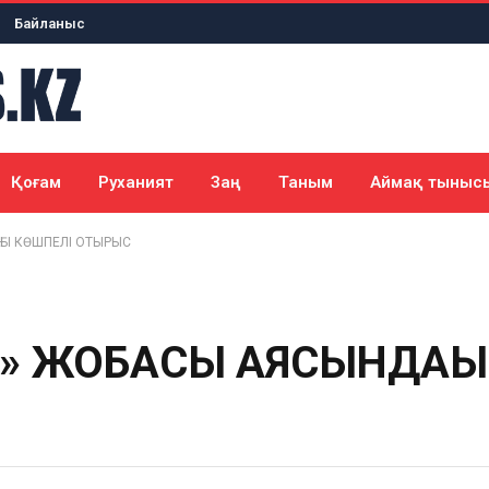
Байланыс
Қоғам
Руханият
Заң
Таным
Аймақ тыныс
ҒЫ КӨШПЕЛІ ОТЫРЫС
» ЖОБАСЫ АЯСЫНДАҒЫ