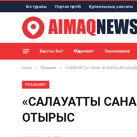
Біз туралы
Портал тәртібі
Құпиялылық саясаты
Басты бет
Мәдениет
Экономика
»
»
Home
Руханият
«САЛАУАТТЫ САНА» ЖОБАСЫ АЯСЫНДА
РУХАНИЯТ
«САЛАУАТТЫ САНА
ОТЫРЫС