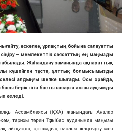
н нығайту, өскелең ұрпақтың бойына салауатты
сіңіру – мемлекеттік саясаттың ең маңызды
 табылады. Жаһандану заманында ақпараттық
алы күшейген тұста, ұлттық болмысымызды
селесі алдыңғы шепке шығады. Осы орайда,
басы беріктігін басты назарға алған ауқымды
ырылып келеді.
халқы Ассамблеясы (ҚХА) жанындағы Аналар
ркем, тарихы терең Түлкібас ауданында маңызы
рақ айтқанда, қоғамдық сананы жаңғырту мен