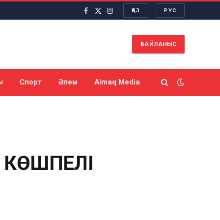
ҚАЗ
РУС
Facebook
X
Instagram
(Twitter)
БАЙЛАНЫС
ы
Спорт
Әлем
Aimaq Media
 КӨШПЕЛІ