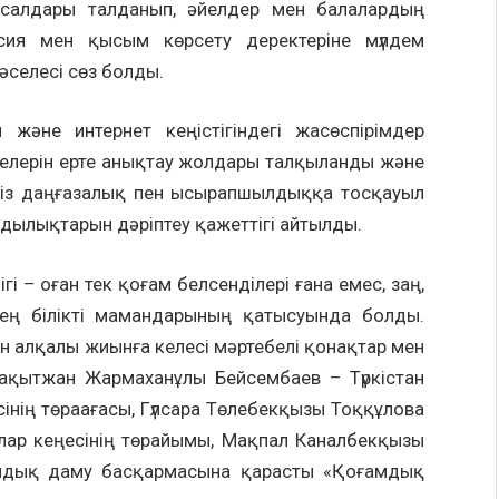
 салдары талданып, әйелдер мен балалардың
сия мен қысым көрсету деректеріне мүлдем
әселесі сөз болды.
және интернет кеңістігіндегі жасөспірімдер
лелерін ерте анықтау жолдары талқыланды және
ізсіз даңғазалық пен ысырапшылдыққа тосқауыл
дылықтарын дәріптеу қажеттігі айтылды.
гі – оған тек қоғам белсенділері ғана емес, заң,
ең білікті мамандарының қатысуында болды.
 алқалы жиынға келесі мәртебелі қонақтар мен
ақытжан Жармаханұлы Бейсембаев – Түркістан
нің төраағасы, Гүлсара Төлебекқызы Тоққұлова
лар кеңесінің төрайымы, Мақпал Каналбекқызы
амдық даму басқармасына қарасты «Қоғамдық