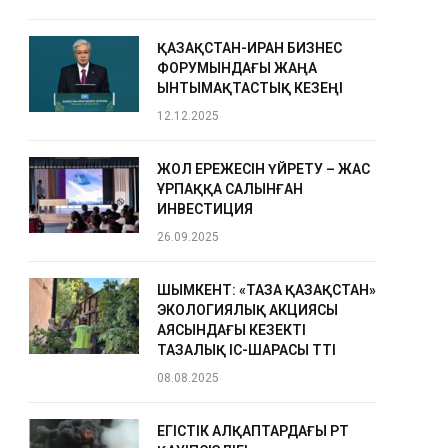
ҚАЗАҚСТАН-ИРАН БИЗНЕС
ФОРУМЫНДАҒЫ ЖАҢА
ЫНТЫМАҚТАСТЫҚ КЕЗЕҢІ
12.12.2025
ЖОЛ ЕРЕЖЕСІН ҮЙРЕТУ – ЖАС
ҰРПАҚҚА САЛЫНҒАН
ИНВЕСТИЦИЯ
26.09.2025
ШЫМКЕНТ: «ТАЗА ҚАЗАҚСТАН»
ЭКОЛОГИЯЛЫҚ АКЦИЯСЫ
АЯСЫНДАҒЫ КЕЗЕКТІ
ТАЗАЛЫҚ ІС-ШАРАСЫ ӨТТІ
08.08.2025
ЕГІСТІК АЛҚАПТАРДАҒЫ ӨРТ