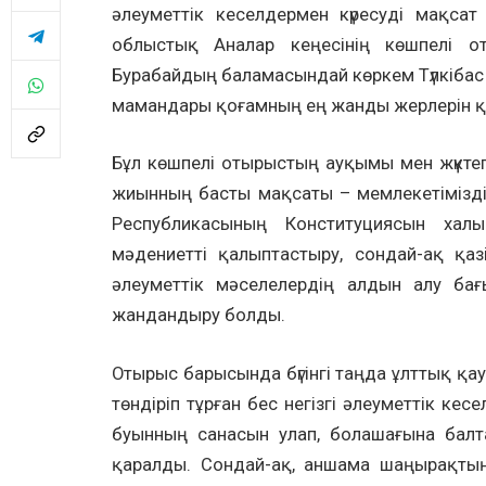
әлеуметтік кеселдермен күресуді мақса
облыстық Аналар кеңесінің көшпелі 
Бурабайдың баламасындай көркем Түлкібас
мамандары қоғамның ең жанды жерлерін қоз
Бұл көшпелі отырыстың ауқымы мен жүктег
жиынның басты мақсаты – мемлекетімізді
Республикасының Конституциясын халы
мәдениетті қалыптастыру, сондай-ақ қаз
әлеуметтік мәселелердің алдын алу ба
жандандыру болды.
Отырыс барысында бүгінгі таңда ұлттық қау
төндіріп тұрған бес негізгі әлеуметтік ке
буынның санасын улап, болашағына балта
қаралды. Сондай-ақ, аншама шаңырақтың 