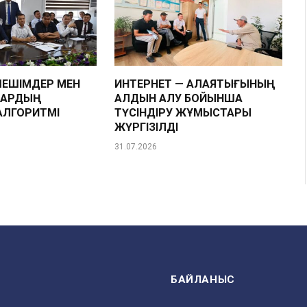
ЕШІМДЕР МЕН
ИНТЕРНЕТ — АЛАЯҚТЫҒЫНЫҢ
ЛАРДЫҢ
АЛДЫН АЛУ БОЙЫНША
АЛГОРИТМІ
ТҮСІНДІРУ ЖҰМЫСТАРЫ
ЖҮРГІЗІЛДІ
31.07.2026
БАЙЛАНЫС