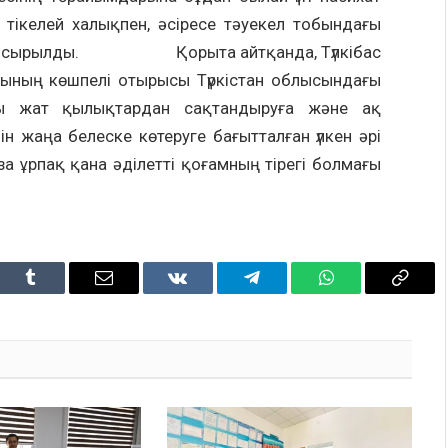
 тікелей халықпен, әсіресе тәуекел тобындағы
зу тапсырылды. Қорыта айтқанда, Түлкібас
ының көшпелі отырысы Түркістан облысындағы
ды жат қылықтардан сақтандыруға және ақ
 жаңа белеске көтеруге бағытталған үлкен әрі
за ұрпақ қана әділетті қоғамның тірегі болмағы
dIn
Tumblr
Email
VKontakte
Telegram
WhatsApp
Copy
Link