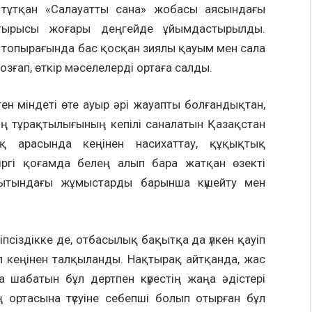
т тұтқан «Салауатты сана» жобасы аясындағы
отырысы жоғары деңгейде ұйымдастырылды.
 топырағында бас қосқан зиялы қауым мен сала
ғап, өткір мәселелерді ортаға салды.
ен міндеті өте ауыр әрі жауапты болғандықтан,
ң тұрақтылығының кепілі саналатын Қазақстан
қ арасында кеңінен насихаттау, құқықтық
іргі қоғамда белең алып бара жатқан өзекті
ғытындағы жұмыстарды барынша күшейту мен
іпсіздікке де, отбасылық бақытқа да үлкен қауіп
сел кеңінен талқыланды. Нақтырақ айтқанда, жас
 шабатын бұл дертпен күрестің жаңа әдістері
ортасына түсуіне себепші болып отырған бұл