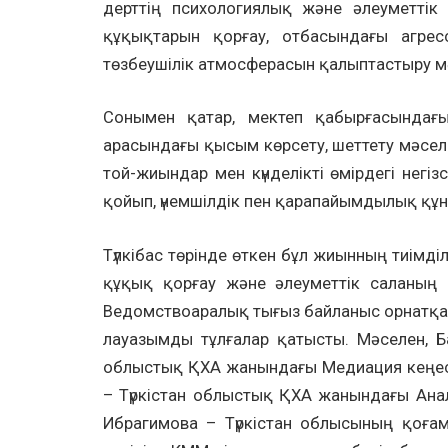
дерттің психологиялық және әлеуметтік
құқықтарын қорғау, отбасындағы агрес
төзбеушілік атмосферасын қалыптастыру м
Сонымен қатар, мектеп қабырғасындағы 
арасындағы қысым көрсету, шеттету мәсе
той-жиындар мен күнделікті өмірдегі нег
қойып, үнемшілдік пен қарапайымдылық құн
Түлкібас төрінде өткен бұл жиынның тиімділі
құқық қорғау және әлеуметтік саланың 
Ведомствоаралық тығыз байланыс орнатқан
лауазымды тұлғалар қатысты. Мәселен, Б
облыстық ҚХА жанындағы Медиация кеңесі
– Түркістан облыстық ҚХА жанындағы Ана
Ибрагимова – Түркістан облысының қоғ