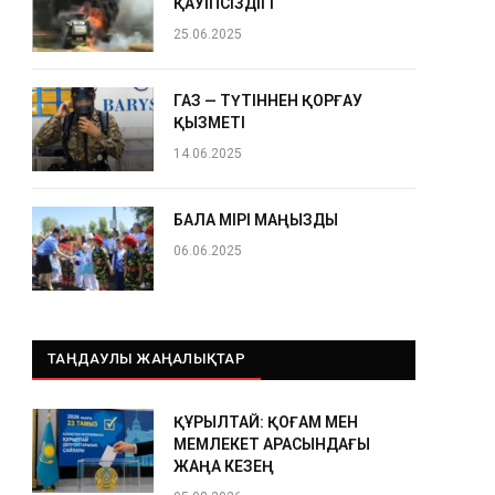
ҚАУІПСІЗДІГІ
25.06.2025
ГАЗ — ТҮТІННЕН ҚОРҒАУ
ҚЫЗМЕТІ
14.06.2025
БАЛА ӨМІРІ МАҢЫЗДЫ
06.06.2025
ТАҢДАУЛЫ ЖАҢАЛЫҚТАР
ҚҰРЫЛТАЙ: ҚОҒАМ МЕН
МЕМЛЕКЕТ АРАСЫНДАҒЫ
ЖАҢА КЕЗЕҢ