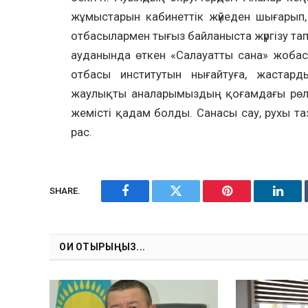
жұмыстарын кабинеттік жүйеден шығарып,
отбасылармен тығыз байланыста жүргі
ауданында өткен «Салауатты сана» жобас
отбасы институтын нығайтуға, жастар
жаулықты аналарымыздың қоғамдағы рөлін
жемісті қадам болды. Санасы сау, рухы та
рас.
SHARE.
Facebook
Twitter
Pinterest
Linke
ОҚИ ОТЫРЫҢЫЗ...