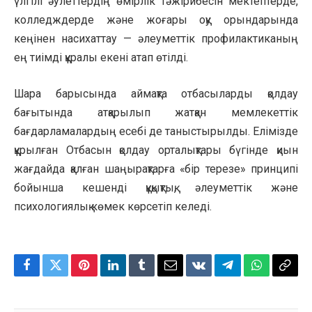
үлгілі әулеттердің өмірлік тәжірибесін мектептерде,
колледждерде және жоғары оқу орындарында
кеңінен насихаттау — әлеуметтік профилактиканың
ең тиімді құралы екені атап өтілді.
Шара барысында аймақта отбасыларды қолдау
бағытында атқарылып жатқан мемлекеттік
бағдарламалардың есебі де таныстырылды. Елімізде
құрылған Отбасын қолдау орталықтары бүгінде қиын
жағдайда қалған шаңырақтарға «бір терезе» принципі
бойынша кешенді құқықтық, әлеуметтік және
психологиялық көмек көрсетіп келеді.
Facebook
Twitter
Pinterest
LinkedIn
Tumblr
Email
VKontakte
Telegram
WhatsApp
Copy
Link