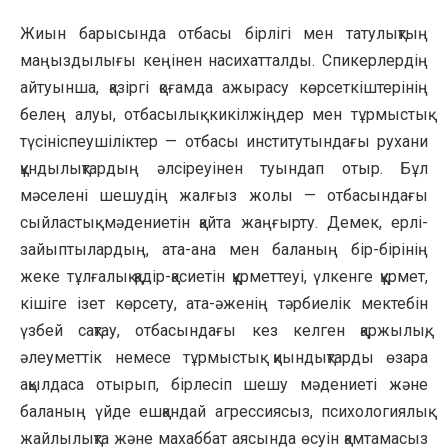
Жиын барысында отбасы бірлігі мен татулықтың
маңыздылығы кеңінен насихатталды. Спикерлердің
айтуынша, қазіргі қоғамда ажырасу көрсеткіштерінің
белең алуы, отбасылық кикілжіңдер мен тұрмыстық
түсініспеушіліктер — отбасы институтындағы рухани
құндылықтардың әлсіреуінен туындап отыр. Бұл
мәселені шешудің жалғыз жолы — отбасындағы
сыйластық мәдениетін қайта жаңғырту. Демек, ерлі-
зайыптылардың, ата-ана мен баланың бір-бірінің
жеке тұлғалық қадір-қасиетін құрметтеуі, үлкенге құрмет,
кішіге ізет көрсету, ата-әженің тәрбиелік мектебін
үзбей сақтау, отбасындағы кез келген қаржылық,
әлеуметтік немесе тұрмыстық қиындықтарды өзара
ақылдаса отырып, бірлесіп шешу мәдениеті және
баланың үйде ешқандай агрессиясыз, психологиялық
жайлылықта және махаббат аясында өсуін қамтамасыз