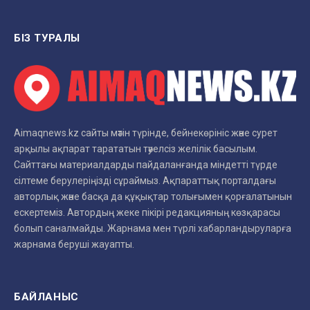
БІЗ ТУРАЛЫ
Aimaqnews.kz сайты мәтін түрінде, бейнекөрініс және сурет
арқылы ақпарат тарататын тәуелсіз желілік басылым.
Сайттағы материалдарды пайдаланғанда міндетті түрде
сілтеме берулеріңізді сұраймыз. Ақпараттық порталдағы
авторлық және басқа да құқықтар толығымен қорғалатынын
ескертеміз. Автордың жеке пікірі редакцияның көзқарасы
болып саналмайды. Жарнама мен түрлі хабарландыруларға
жарнама беруші жауапты.
БАЙЛАНЫС