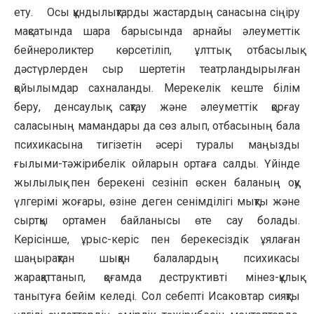
ету. Осы құндылықтарды жастардың санасына сіңіру
мақсатында шара барысында арнайы әлеуметтік
бейнероликтер көрсетіліп, ұлттық отбасылық
дәстүрлерден сыр шертетін театрландырылған
қойылымдар сахналанды. Мерекелік кеште білім
беру, денсаулық сақтау және әлеуметтік қорғау
саласының мамандары да сөз алып, отбасының бала
психикасына тигізетін әсері туралы маңызды
ғылыми-тәжірибелік ойларын ортаға салды. Үйінде
жылылық пен берекені сезініп өскен баланың оқу
үлгерімі жоғары, өзіне деген сенімділігі мықты және
сыртқы ортамен байланысы өте сау болады.
Керісінше, ұрыс-керіс пен берекесіздік ұялаған
шаңырақтан шыққан балалардың психикасы
жарақаттанып, қоғамда деструктивті мінез-құлық
танытуға бейім келеді. Сол себепті Исаковтар сияқты