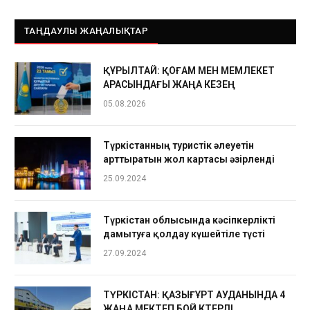
ТАҢДАУЛЫ ЖАҢАЛЫҚТАР
ҚҰРЫЛТАЙ: ҚОҒАМ МЕН МЕМЛЕКЕТ
АРАСЫНДАҒЫ ЖАҢА КЕЗЕҢ
05.08.2026
Түркістанның туристік әлеуетін
арттыратын жол картасы әзірленді
25.09.2024
Түркістан облысында кәсіпкерлікті
дамытуға қолдау күшейтіле түсті
27.09.2024
ТҮРКІСТАН: ҚАЗЫҒҰРТ АУДАНЫНДА 4
ЖАҢА МЕКТЕП БОЙ КӨТЕРДІ