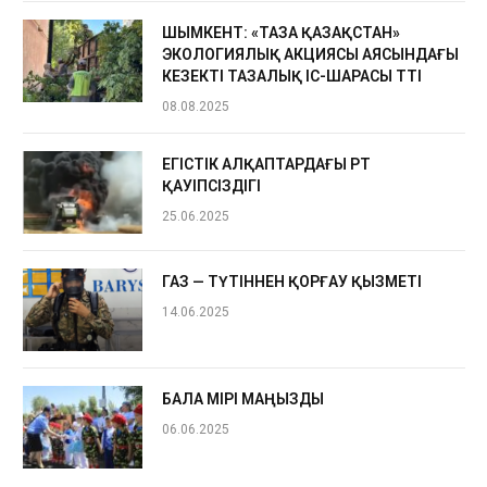
ШЫМКЕНТ: «ТАЗА ҚАЗАҚСТАН»
ЭКОЛОГИЯЛЫҚ АКЦИЯСЫ АЯСЫНДАҒЫ
КЕЗЕКТІ ТАЗАЛЫҚ ІС-ШАРАСЫ ӨТТІ
08.08.2025
ЕГІСТІК АЛҚАПТАРДАҒЫ ӨРТ
ҚАУІПСІЗДІГІ
25.06.2025
ГАЗ — ТҮТІННЕН ҚОРҒАУ ҚЫЗМЕТІ
14.06.2025
БАЛА ӨМІРІ МАҢЫЗДЫ
06.06.2025