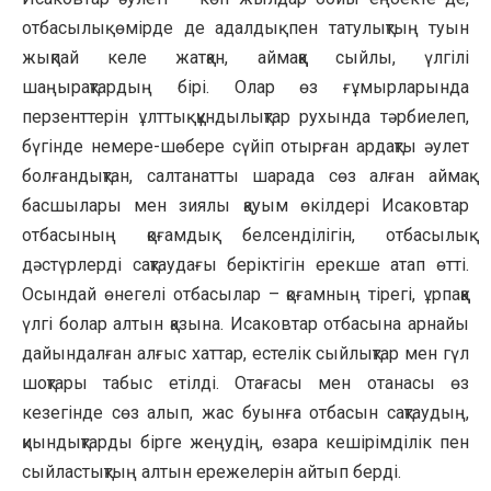
отбасылық өмірде де адалдық пен татулықтың туын
жықпай келе жатқан, аймаққа сыйлы, үлгілі
шаңырақтардың бірі. Олар өз ғұмырларында
перзенттерін ұлттық құндылықтар рухында тәрбиелеп,
бүгінде немере-шөбере сүйіп отырған ардақты әулет
болғандықтан, салтанатты шарада сөз алған аймақ
басшылары мен зиялы қауым өкілдері Исаковтар
отбасының қоғамдық белсенділігін, отбасылық
дәстүрлерді сақтаудағы беріктігін ерекше атап өтті.
Осындай өнегелі отбасылар – қоғамның тірегі, ұрпаққа
үлгі болар алтын қазына. Исаковтар отбасына арнайы
дайындалған алғыс хаттар, естелік сыйлықтар мен гүл
шоқтары табыс етілді. Отағасы мен отанасы өз
кезегінде сөз алып, жас буынға отбасын сақтаудың,
қиындықтарды бірге жеңудің, өзара кешірімділік пен
сыйластықтың алтын ережелерін айтып берді.