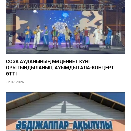
СОЗАҚ АУДАНЫНЫҢ МӘДЕНИЕТ КҮНІ
ҚОРЫТЫНДЫЛАНЫП, АУҚЫМДЫ ГАЛА-КОНЦЕРТ
ӨТТІ
12.07.2026