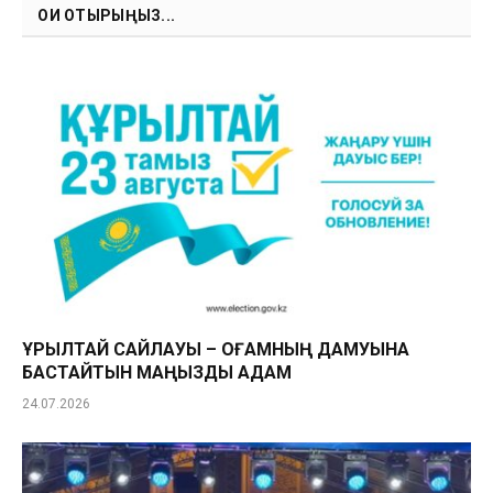
ОҚИ ОТЫРЫҢЫЗ...
ҚҰРЫЛТАЙ САЙЛАУЫ – ҚОҒАМНЫҢ ДАМУЫНА
БАСТАЙТЫН МАҢЫЗДЫ ҚАДАМ
24.07.2026