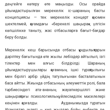
деңгейге көтеру өте маңызды. Осы орайда
ұйымдастырылған мерекелік іс-шараның басты
концепциясы — тек мерекелік концерт қоюмен
шектелмей, қоғамдағы «берекелі шаңырақ» үлгісін
көпшілікке таныту, жас отбасыларға бағыт-бағдар
беру болды.
Мерекелік кеш барысында отбасы құндылықтарын
дәріптеу бағытында өте жылы лебіздер айтылып, ізгі
тілектер мен алғыс білдірілді. Шараның
ұйымдастырушылары қоғамның ішкі тұрақтылығы
мен бірлігі әрбір үйдің татулығынан басталатынын
баса айтты. Жиында отбасының әлеуметтік ролі, бала
тәрбиесіндегі ата-ананың жауапкершілігі және
шаңырақтағы психологиялық үйлесімділік мәселелері
кеңінен қозғалды. Ауданымызда тұратын
Исаковтар әулеті — көп жылдар бойы еңбекте де,