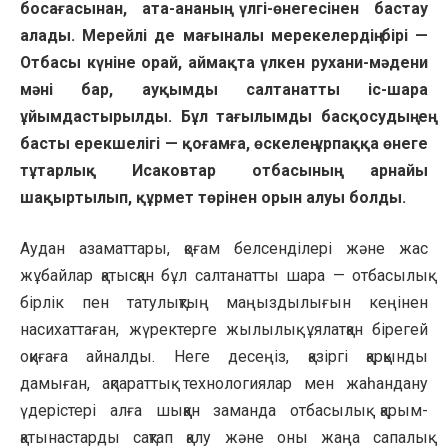
босағасынан, ата-ананың үлгі-өнегесінен бастау
алады. Мерейлі де мағыналы мерекелердің бірі —
Отбасы күніне орай, аймақта үлкен рухани-мәдени
мәні бар, ауқымды салтанатты іс-шара
ұйымдастырылды. Бұл тағылымды басқосудың ең
басты ерекшелігі — қоғамға, өскелең ұрпаққа өнеге
тұтарлық Исаковтар отбасының арнайы
шақыртылып, құрмет төрінен орын алуы болды.
Аудан азаматтары, қоғам белсенділері және жас
жұбайлар қатысқан бұл салтанатты шара — отбасылық
бірлік пен татулықтың маңыздылығын кеңінен
насихаттаған, жүректерге жылылық ұялатқан бірегей
оқиғаға айналды. Неге десеңіз, қазіргі қарқынды
дамыған, ақпараттық технологиялар мен жаһандану
үдерістері алға шыққан заманда отбасылық қарым-
қатынастарды сақтап қалу және оны жаңа сапалық