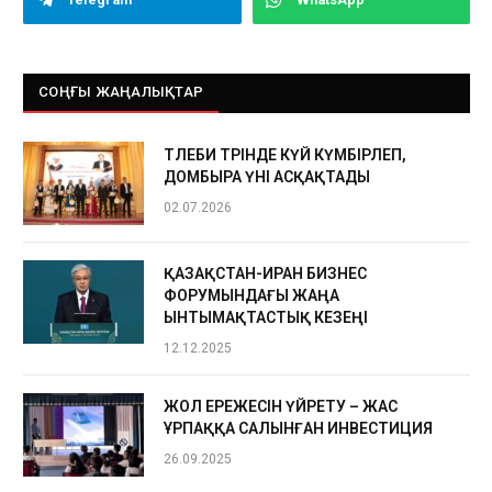
СОҢҒЫ ЖАҢАЛЫҚТАР
ТӨЛЕБИ ТӨРІНДЕ КҮЙ КҮМБІРЛЕП,
ДОМБЫРА ҮНІ АСҚАҚТАДЫ
02.07.2026
ҚАЗАҚСТАН-ИРАН БИЗНЕС
ФОРУМЫНДАҒЫ ЖАҢА
ЫНТЫМАҚТАСТЫҚ КЕЗЕҢІ
12.12.2025
ЖОЛ ЕРЕЖЕСІН ҮЙРЕТУ – ЖАС
ҰРПАҚҚА САЛЫНҒАН ИНВЕСТИЦИЯ
26.09.2025