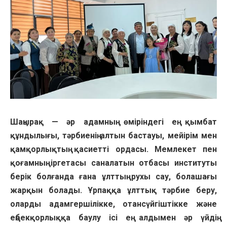
Шаңырақ — әр адамның өміріндегі ең қымбат
құндылығы, тәрбиенің алтын бастауы, мейірім мен
қамқорлықтың қасиетті ордасы. Мемлекет пен
қоғамның іргетасы саналатын отбасы институты
берік болғанда ғана ұлттың рухы сау, болашағы
жарқын болады. Ұрпаққа ұлттық тәрбие беру,
оларды адамгершілікке, отансүйгіштікке және
еңбекқорлыққа баулу ісі ең алдымен әр үйдің