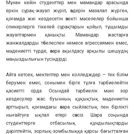
Мұнан кейін студенттер мен мамандар арасында
еркін сұрақ-жауап жүріп, өздерін мазалап жүрген,
қоғамда жиі кездесетін өзекті мәселелер бойынша
спикерлерге тікелей сұрақтарын қойып, тұщымды
жауаптармен қанықты. Мамандар жастарға
жанжалдарды төбелеспен немесе агрессиямен емес,
мәдениетті түрде, өзара ақылдасу арқылы шешудің
маңыздылығын түсіндірді.
Айта кетсек, мектептер мен колледждер — тек білім
берумен емес, сонымен бірге тұлға тәрбиелейтін
қасиетті орда. Осындай тәрбиелік мәні зор
кездесулер жас буынның құқықтық мәдениетін
арттырып, қоғамдағы өзара сыйластық пен бірлікті
нығайтуға ықпал етері сөзсіз. Шара соңында
студенттерге отбасылық құндылықтарды
дәріптейтін, зорлық-зомбылыққа қарсы бағытталған