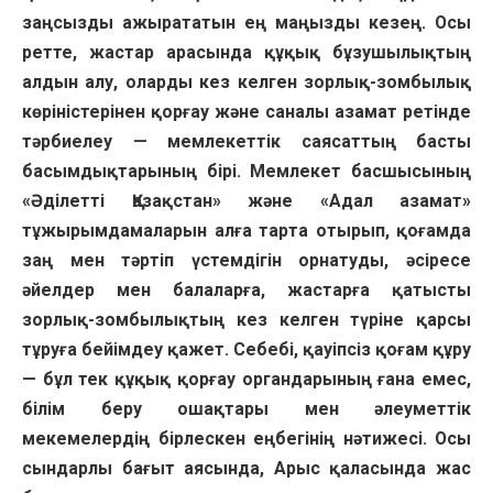
заңсызды ажырататын ең маңызды кезең. Осы
ретте, жастар арасында құқық бұзушылықтың
алдын алу, оларды кез келген зорлық-зомбылық
көріністерінен қорғау және саналы азамат ретінде
тәрбиелеу — мемлекеттік саясаттың басты
басымдықтарының бірі. Мемлекет басшысының
«Әділетті Қазақстан» және «Адал азамат»
тұжырымдамаларын алға тарта отырып, қоғамда
заң мен тәртіп үстемдігін орнатуды, әсіресе
әйелдер мен балаларға, жастарға қатысты
зорлық-зомбылықтың кез келген түріне қарсы
тұруға бейімдеу қажет. Себебі, қауіпсіз қоғам құру
— бұл тек құқық қорғау органдарының ғана емес,
білім беру ошақтары мен әлеуметтік
мекемелердің бірлескен еңбегінің нәтижесі. Осы
сындарлы бағыт аясында, Арыс қаласында жас