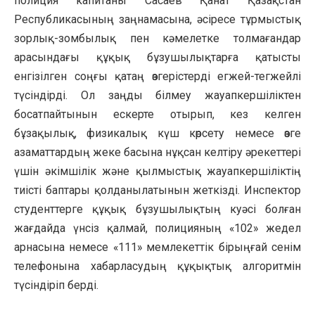
полиция капитаны Сасаев Қанат Қазақстан
Республикасының заңнамасына, әсіресе тұрмыстық
зорлық-зомбылық пен кәмелетке толмағандар
арасындағы құқық бұзушылықтарға қатысты
енгізілген соңғы қатаң өзгерістерді егжей-тегжейлі
түсіндірді. Ол заңды білмеу жауапкершіліктен
босатпайтынын ескерте отырып, кез келген
бұзақылық, физикалық күш көрсету немесе өзге
азаматтардың жеке басына нұқсан келтіру әрекеттері
үшін әкімшілік және қылмыстық жауапкершіліктің
тиісті баптары қолданылатынын жеткізді. Инспектор
студенттерге құқық бұзушылықтың куәсі болған
жағдайда үнсіз қалмай, полицияның «102» жедел
арнасына немесе «111» мемлекеттік бірыңғай сенім
телефонына хабарласудың құқықтық алгоритмін
түсіндіріп берді.