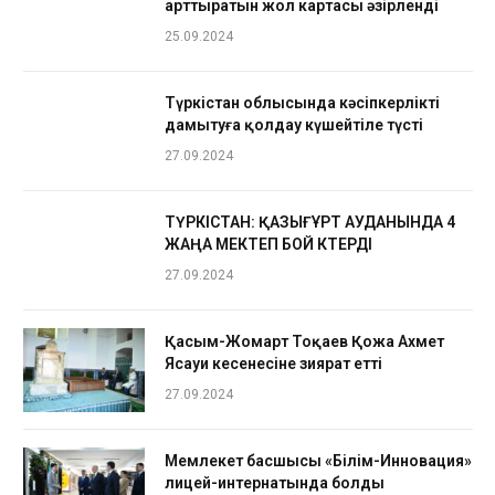
арттыратын жол картасы әзірленді
25.09.2024
Түркістан облысында кәсіпкерлікті
дамытуға қолдау күшейтіле түсті
27.09.2024
ТҮРКІСТАН: ҚАЗЫҒҰРТ АУДАНЫНДА 4
ЖАҢА МЕКТЕП БОЙ КӨТЕРДІ
27.09.2024
Қасым-Жомарт Тоқаев Қожа Ахмет
Ясауи кесенесіне зиярат етті
27.09.2024
Мемлекет басшысы «Білім-Инновация»
лицей-интернатында болды