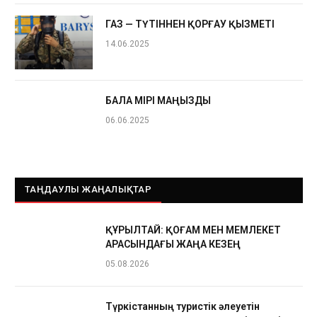
ГАЗ — ТҮТІННЕН ҚОРҒАУ ҚЫЗМЕТІ
14.06.2025
БАЛА ӨМІРІ МАҢЫЗДЫ
06.06.2025
ТАҢДАУЛЫ ЖАҢАЛЫҚТАР
ҚҰРЫЛТАЙ: ҚОҒАМ МЕН МЕМЛЕКЕТ
АРАСЫНДАҒЫ ЖАҢА КЕЗЕҢ
05.08.2026
Түркістанның туристік әлеуетін