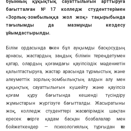
буынның құқықтық сауаттылығын арттыруға
бағытталған №17 колледж студенттерімен
«Зорлық-зомбылыққа жол жоқ» тақырыбында
тағылымды да мазмұнды кездесу
ұйымдастырылды.
Білім ордасында өткен бұл ауқымды басқосудың
арнасы, жастардың заңдық білімін тереңдетумен
қатар, олардың қоғамдағы қауіпсіздік мәдениетін
қалыптастыруға, жастар арасында тұрмыстық және
әлеуметтік зорлық-зомбылықтың алдын алу мен
құқықтық сауаттылығын күшейту және қауіпсіз
қоғам құру бағытында кешенді түсіндіру
жұмыстарын жүргізуге бағытталды. Жасыратыны
жоқ, колледж студенттері жасөспірімдік шақтан
ересек өмірге қадам басқан бозбалалар мен
бойжеткендер — психологиялық тұрғыдан өте