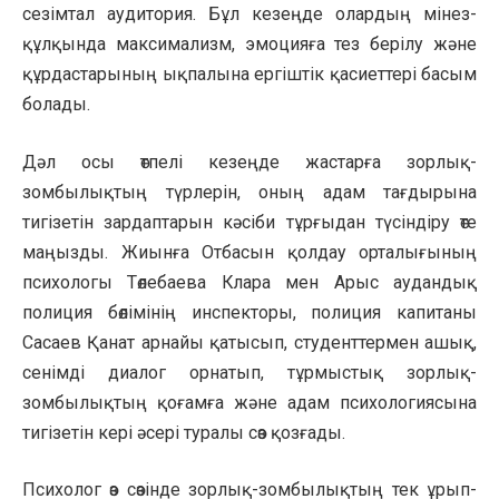
сезімтал аудитория. Бұл кезеңде олардың мінез-
құлқында максимализм, эмоцияға тез берілу және
құрдастарының ықпалына ергіштік қасиеттері басым
болады.
Дәл осы өтпелі кезеңде жастарға зорлық-
зомбылықтың түрлерін, оның адам тағдырына
тигізетін зардаптарын кәсіби тұрғыдан түсіндіру өте
маңызды. Жиынға Отбасын қолдау орталығының
психологы Төлебаева Клара мен Арыс аудандық
полиция бөлімінің инспекторы, полиция капитаны
Сасаев Қанат арнайы қатысып, студенттермен ашық,
сенімді диалог орнатып, тұрмыстық зорлық-
зомбылықтың қоғамға және адам психологиясына
тигізетін кері әсері туралы сөз қозғады.
Психолог өз сөзінде зорлық-зомбылықтың тек ұрып-