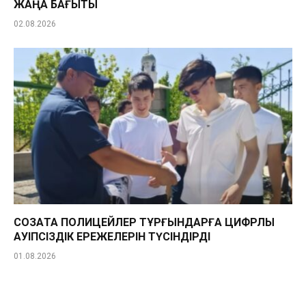
ЖАҢА БАҒЫТЫ
02.08.2026
СОЗАҚТА ПОЛИЦЕЙЛЕР ТҰРҒЫНДАРҒА ЦИФРЛЫҚ
ҚАУІПСІЗДІК ЕРЕЖЕЛЕРІН ТҮСІНДІРДІ
01.08.2026