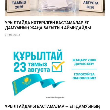
ҚҰРЫЛТАЙДА КӨТЕРІЛГЕН БАСТАМАЛАР ЕЛ
ДАМУЫНЫҢ ЖАҢА БАҒЫТЫН АЙҚЫНДАЙДЫ
03.08.2026
ҚҰРЫЛТАЙДАҒЫ БАСТАМАЛАР — ЕЛ ДАМУЫНЫҢ