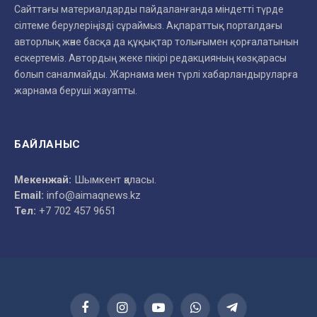
Сайттағы материалдарды пайдаланғанда міндетті түрде
сілтеме берулеріңізді сұраймыз. Ақпараттық порталдағы
авторлық және басқа да құқықтар толығымен қорғалатынын
ескертеміз. Автордың жеке пікірі редакцияның көзқарасы
болып саналмайды. Жарнама мен түрлі хабарландыруларға
жарнама беруші жауапты.
БАЙЛАНЫС
Мекенжай:
Шымкент қаласы.
Email:
info@aimaqnews.kz
Тел:
+7 702 457 9651
Facebook
Instagram
YouTube
WhatsApp
Telegram