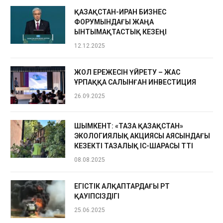
ҚАЗАҚСТАН-ИРАН БИЗНЕС
ФОРУМЫНДАҒЫ ЖАҢА
ЫНТЫМАҚТАСТЫҚ КЕЗЕҢІ
12.12.2025
ЖОЛ ЕРЕЖЕСІН ҮЙРЕТУ – ЖАС
ҰРПАҚҚА САЛЫНҒАН ИНВЕСТИЦИЯ
26.09.2025
ШЫМКЕНТ: «ТАЗА ҚАЗАҚСТАН»
ЭКОЛОГИЯЛЫҚ АКЦИЯСЫ АЯСЫНДАҒЫ
КЕЗЕКТІ ТАЗАЛЫҚ ІС-ШАРАСЫ ӨТТІ
08.08.2025
ЕГІСТІК АЛҚАПТАРДАҒЫ ӨРТ
ҚАУІПСІЗДІГІ
25.06.2025