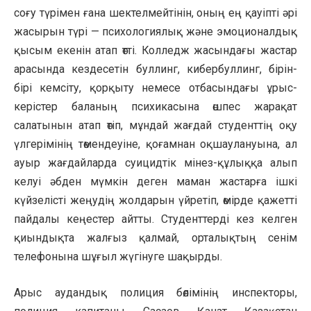
соғу түрімен ғана шектелмейтінін, оның ең қауіпті әрі
жасырын түрі — психологиялық және эмоционалдық
қысым екенін атап өтті. Колледж жасындағы жастар
арасында кездесетін буллинг, кибербуллинг, бірін-
бірі кемсіту, қорқыту немесе отбасындағы ұрыс-
керістер баланың психикасына өшпес жарақат
салатынын атап өтіп, мұндай жағдай студенттің оқу
үлгерімінің төмендеуіне, қоғамнан оқшаулануына, ал
ауыр жағдайларда суицидтік мінез-құлыққа алып
келуі әбден мүмкін деген маман жастарға ішкі
күйзелісті жеңудің жолдарын үйретіп, өмірде қажетті
пайдалы кеңестер айтты. Студенттерді кез келген
қиындықта жалғыз қалмай, орталықтың сенім
телефонына шұғыл жүгінуге шақырды.
Арыс аудандық полиция бөлімінің инспекторы,