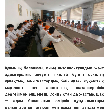
Қоғамның болашағы, оның интеллектуалдық және
адамгершілік әлеуеті тікелей бүгінгі өскелең
ұрпақтың, яғни жастардың бойындағы құқықтық
мәдениет пен азаматтық жауапкершілік
деңгейімен өлшенеді. Сондықтан да жастық шақ
— адам баласының өмірлік құндылықтары
қалыптасатын, жақсы мен жаманды, заңды мен