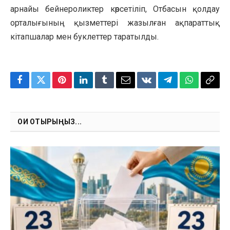
арнайы бейнероликтер көрсетіліп, Отбасын қолдау
орталығының қызметтері жазылған ақпараттық
кітапшалар мен буклеттер таратылды.
Facebook
Twitter
Pinterest
LinkedIn
Tumblr
Email
VKontakte
Telegram
WhatsApp
Copy
Link
ОҚИ ОТЫРЫҢЫЗ...