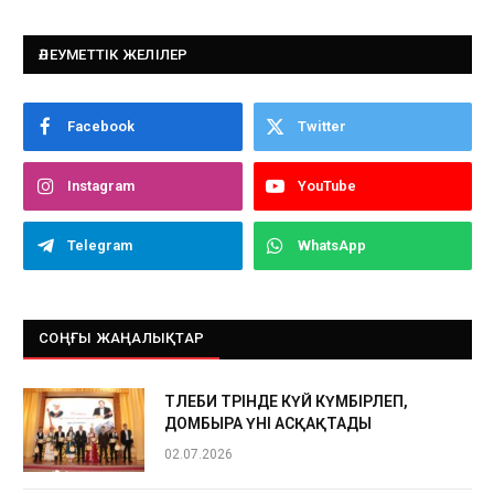
ӘЛЕУМЕТТІК ЖЕЛІЛЕР
Facebook
Twitter
Instagram
YouTube
Telegram
WhatsApp
СОҢҒЫ ЖАҢАЛЫҚТАР
ТӨЛЕБИ ТӨРІНДЕ КҮЙ КҮМБІРЛЕП,
ДОМБЫРА ҮНІ АСҚАҚТАДЫ
02.07.2026