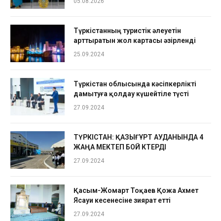
05.08.2026
Түркістанның туристік әлеуетін
арттыратын жол картасы әзірленді
25.09.2024
Түркістан облысында кәсіпкерлікті
дамытуға қолдау күшейтіле түсті
27.09.2024
ТҮРКІСТАН: ҚАЗЫҒҰРТ АУДАНЫНДА 4
ЖАҢА МЕКТЕП БОЙ КӨТЕРДІ
27.09.2024
Қасым-Жомарт Тоқаев Қожа Ахмет
Ясауи кесенесіне зиярат етті
27.09.2024