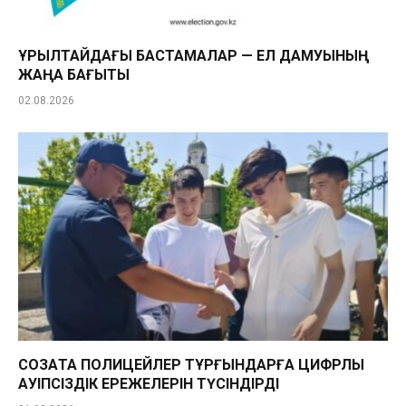
ҚҰРЫЛТАЙДАҒЫ БАСТАМАЛАР — ЕЛ ДАМУЫНЫҢ
ЖАҢА БАҒЫТЫ
02.08.2026
СОЗАҚТА ПОЛИЦЕЙЛЕР ТҰРҒЫНДАРҒА ЦИФРЛЫҚ
ҚАУІПСІЗДІК ЕРЕЖЕЛЕРІН ТҮСІНДІРДІ