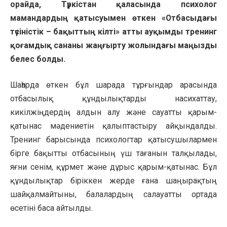
орайда, Түркістан қаласында психолог
мамандардың қатысуымен өткен «Отбасыдағы
түсіністік – бақыттың кілті» атты ауқымды тренинг
қоғамдық сананы жаңғырту жолындағы маңызды
белес болды.
Шаһарда өткен бұл шарада тұрғындар арасында
отбасылық құндылықтарды насихаттау,
кикілжіңдердің алдын алу және сауатты қарым-
қатынас мәдениетін қалыптастыру айқындалды.
Тренинг барысында психологтар қатысушылармен
бірге бақытты отбасының үш тағанын талқылады,
яғни сенім, құрмет және дұрыс қарым-қатынас. Бұл
құндылықтар біріккен жерде ғана шаңырақтың
шайқалмайтыны, балалардың салауатты ортада
өсетіні баса айтылды.