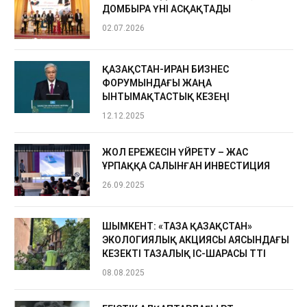
ДОМБЫРА ҮНІ АСҚАҚТАДЫ
02.07.2026
ҚАЗАҚСТАН-ИРАН БИЗНЕС
ФОРУМЫНДАҒЫ ЖАҢА
ЫНТЫМАҚТАСТЫҚ КЕЗЕҢІ
12.12.2025
ЖОЛ ЕРЕЖЕСІН ҮЙРЕТУ – ЖАС
ҰРПАҚҚА САЛЫНҒАН ИНВЕСТИЦИЯ
26.09.2025
ШЫМКЕНТ: «ТАЗА ҚАЗАҚСТАН»
ЭКОЛОГИЯЛЫҚ АКЦИЯСЫ АЯСЫНДАҒЫ
КЕЗЕКТІ ТАЗАЛЫҚ ІС-ШАРАСЫ ӨТТІ
08.08.2025