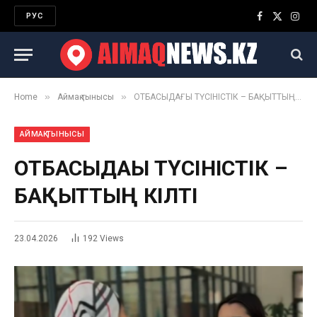
РУС
Facebook
X
Inst
(Twitter)
»
»
Home
Аймақ тынысы
ОТБАСЫДАҒЫ ТҮСІНІСТІК – БАҚЫТТЫҢ КІЛТІ
АЙМАҚ ТЫНЫСЫ
ОТБАСЫДАҒЫ ТҮСІНІСТІК –
БАҚЫТТЫҢ КІЛТІ
23.04.2026
192
Views