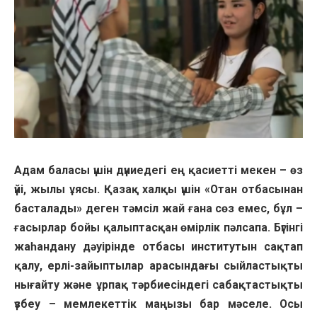
Адам баласы үшін дүниедегі ең қасиетті мекен – өз
үйі, жылы ұясы. Қазақ халқы үшін «Отан отбасынан
басталады» деген тәмсіл жай ғана сөз емес, бұл –
ғасырлар бойы қалыптасқан өмірлік пәлсапа. Бүгінгі
жаһандану дәуірінде отбасы институтын сақтап
қалу, ерлі-зайыптылар арасындағы сыйластықты
нығайту және ұрпақ тәрбиесіндегі сабақтастықты
үзбеу – мемлекеттік маңызы бар мәселе. Осы