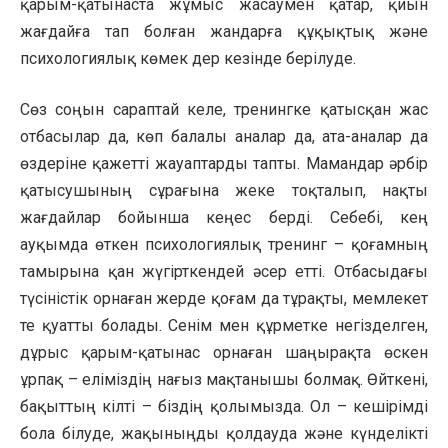
қарым-қатынаста жұмыс жасаумен қатар, қиын
жағдайға тап болған жандарға құқықтық және
психологиялық көмек дер кезінде берілуде.
Сөз соңын сараптай келе, тренингке қатысқан жас
отбасылар да, көп балалы аналар да, ата-аналар да
өздеріне қажетті жауаптарды тапты. Мамандар әрбір
қатысушының сұрағына жеке тоқталып, нақты
жағдайлар бойынша кеңес берді. Себебі, кең
ауқымда өткен психологиялық тренинг – қоғамның
тамырына қан жүгірткендей әсер етті. Отбасыдағы
түсіністік орнаған жерде қоғам да тұрақты, мемлекет
те қуатты болады. Сенім мен құрметке негізделген,
дұрыс қарым-қатынас орнаған шаңырақта өскен
ұрпақ – еліміздің нағыз мақтанышы болмақ. Өйткені,
бақыттың кілті – біздің қолымызда. Ол – кешірімді
бола білуде, жақыныңды қолдауда және күнделікті