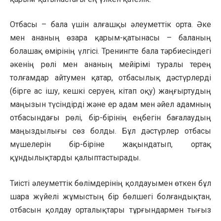
Отбасы – бала үшін алғашқы әлеуметтік орта. Әке
мен ананың өзара қарым-қатынасы – баланың
болашақ өмірінің үлгісі. Тренингте бала тәрбиесіндегі
әкенің рөлі мен ананың мейірімі туралы терең
толғамдар айтумен қатар, отбасылық дәстүрлерді
(бірге ас ішу, кешкі серуен, кітап оқу) жаңғыртудың
маңызын түсіндірді және ер адам мен әйел адамның
отбасындағы рөлі, бір-бірінің еңбегін бағалаудың
маңыздылығы сөз болды. Бұл дәстүрлер отбасы
мүшелерін бір-біріне жақындатып, ортақ
құндылықтарды қалыптастырады.
Тиісті әлеуметтік бөлімдерінің қолдауымен өткен бұл
шара жүйелі жұмыстың бір бөлшегі болғандықтан,
отбасын қолдау орталықтары тұрғындармен тығыз