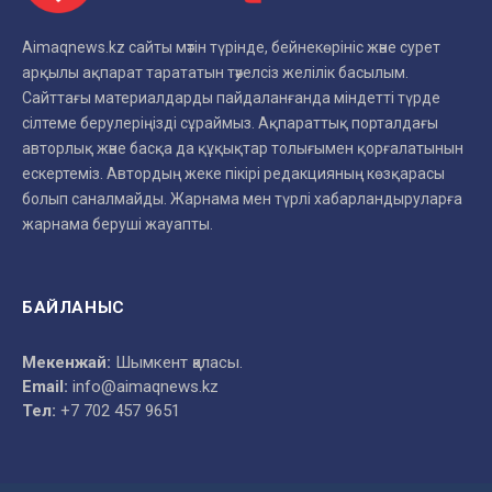
Aimaqnews.kz сайты мәтін түрінде, бейнекөрініс және сурет
арқылы ақпарат тарататын тәуелсіз желілік басылым.
Сайттағы материалдарды пайдаланғанда міндетті түрде
сілтеме берулеріңізді сұраймыз. Ақпараттық порталдағы
авторлық және басқа да құқықтар толығымен қорғалатынын
ескертеміз. Автордың жеке пікірі редакцияның көзқарасы
болып саналмайды. Жарнама мен түрлі хабарландыруларға
жарнама беруші жауапты.
БАЙЛАНЫС
Мекенжай:
Шымкент қаласы.
Email:
info@aimaqnews.kz
Тел:
+7 702 457 9651