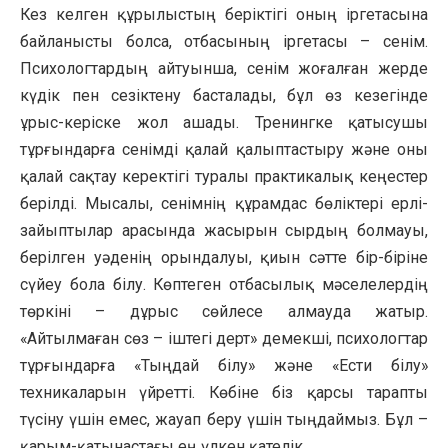
Кез келген құрылыстың беріктігі оның іргетасына
байланысты болса, отбасының іргетасы – сенім.
Психологтардың айтуынша, сенім жоғалған жерде
күдік пен сезіктену басталады, бұл өз кезегінде
ұрыс-керіске жол ашады. Тренингке қатысушы
тұрғындарға сенімді қалай қалыптастыру және оны
қалай сақтау керектігі туралы практикалық кеңестер
берілді. Мысалы, сенімнің құрамдас бөліктері ерлі-
зайыптылар арасында жасырын сырдың болмауы,
берілген уәденің орындалуы, қиын сәтте бір-біріне
сүйеу бола білу. Көптеген отбасылық мәселелердің
төркіні – дұрыс сөйлесе алмауда жатыр.
«Айтылмаған сөз – іштегі дерт» демекші, психологтар
тұрғындарға «Тыңдай білу» және «Ести білу»
техникаларын үйретті. Көбіне біз қарсы тарапты
түсіну үшін емес, жауап беру үшін тыңдаймыз. Бұл –
қарым-қатынастағы ең үлкен қателік.