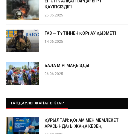
ЕГІСТІК АЛҚАПТАРДАҒЫ ӨРТ
ҚАУІПСІЗДІГІ
25.06.2025
ГАЗ — ТҮТІННЕН ҚОРҒАУ ҚЫЗМЕТІ
14.06.2025
БАЛА ӨМІРІ МАҢЫЗДЫ
06.06.2025
ТАҢДАУЛЫ ЖАҢАЛЫҚТАР
ҚҰРЫЛТАЙ: ҚОҒАМ МЕН МЕМЛЕКЕТ
АРАСЫНДАҒЫ ЖАҢА КЕЗЕҢ