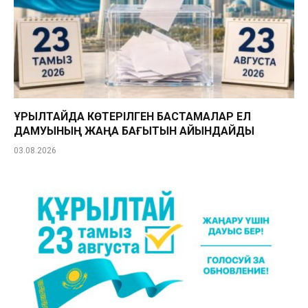
ҚҰРЫЛТАЙДА КӨТЕРІЛГЕН БАСТАМАЛАР ЕЛ
ДАМУЫНЫҢ ЖАҢА БАҒЫТЫН АЙҚЫНДАЙДЫ
03.08.2026