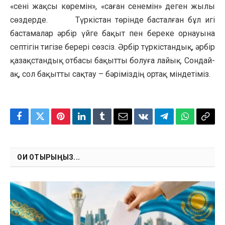
«сені жақсы көремін», «саған сенемін» деген жылы
сөздерде. Түркістан төрінде басталған бұл игі
бастамалар әрбір үйге бақыт пен береке орнауына
септігін тигізе берері сөзсіз. Әрбір түркістандық, әрбір
қазақстандық отбасы бақытты болуға лайық. Сондай-
ақ, сол бақытты сақтау – бәріміздің ортақ міндетіміз.
Facebook
Twitter
Pinterest
LinkedIn
Tumblr
Email
VKontakte
Telegram
WhatsApp
Copy
Link
ОҚИ ОТЫРЫҢЫЗ...