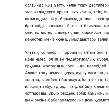
салтында қыз ұзату, келін түсіру дәстүр
жас келіндерге арнап шымылдық тігіп, о
шымылдық тігу барысында жас келіндер
үйретпейді, сонымен бірге отбасылық ө
сыйластықты, шаңырақтың берекесін кір
кеңестері мен тіккен шымылдықтары талай
Ұлттық қолөнер — тәрбиенің алтын бесігі
қана емес, ол үлкен педагогикалық құрал.
арқылы жастардың бойында келесідей м
Алаша тоқу немесе құрақ құрау сағаттап, 
жастарды еңбекті бағалауға, бастаған істі
үйлесімін табу, түстерді таңдай білу бала
арттырады. Әрбір оюдың, әрбір бұйымның
шежіресіне, бабалар мұрасына үлкен құрмет