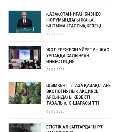
ҚАЗАҚСТАН-ИРАН БИЗНЕС
ФОРУМЫНДАҒЫ ЖАҢА
ЫНТЫМАҚТАСТЫҚ КЕЗЕҢІ
12.12.2025
ЖОЛ ЕРЕЖЕСІН ҮЙРЕТУ – ЖАС
ҰРПАҚҚА САЛЫНҒАН
ИНВЕСТИЦИЯ
26.09.2025
ШЫМКЕНТ: «ТАЗА ҚАЗАҚСТАН»
ЭКОЛОГИЯЛЫҚ АКЦИЯСЫ
АЯСЫНДАҒЫ КЕЗЕКТІ
ТАЗАЛЫҚ ІС-ШАРАСЫ ӨТТІ
08.08.2025
ЕГІСТІК АЛҚАПТАРДАҒЫ ӨРТ