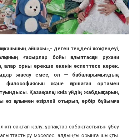
қ жанының айнасы»,- деген теңдесі жоқ теңеуі,
алқының ғасырлар бойы қалыптасқан рухани
ің алар орны ерекше екенін әспеттесе керек.
ымдар жасау емес, ол — бабаларымыздың
н, философиясын және қоршаған ортамен
 туындысы. Қазақ халқы киіз үйдің жабдықтарын,
ы өз қолымен әзірлей отырып, әрбір бұйымға
лікті сақтап қалу, ұрпақтар сабақтастығын үзбеу
алыптастыру мәселесі алдыңғы орынға шықты.