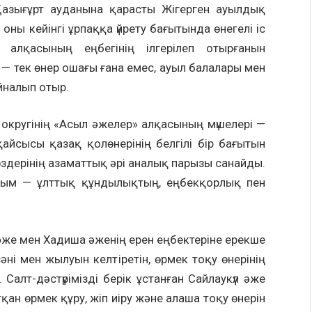
Қазығұрт ауданына қарасты Жігерген ауылдық
оны кейінгі ұрпаққа үйрету бағытында өнегелі іс
алқасының еңбегінің ілгерілеп отырғанын
 — тек өнер ошағы ғана емес, ауыл балалары мен
айналып отыр.
 округінің «Асыл әжелер» алқасының мүшелері —
қайсысы қазақ қолөнерінің белгілі бір бағытын
өздерінің азаматтық әрі аналық парызы санайды.
йым — ұлттық құндылықтың, еңбекқорлық пен
әже мен Хадиша әженің ерен еңбектеріне ерекше
әні мен жылуын келтіретін, өрмек тоқу өнерінің
 Салт-дәстүрімізді берік ұстанған Сайлаукүл әже
ан өрмек құру, жіп иіру және алаша тоқу өнерін