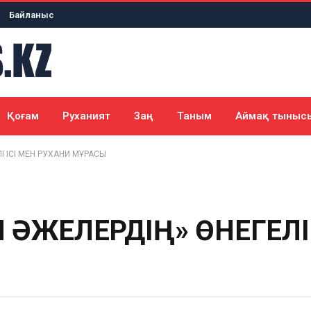
Байланыс
Қоғам
Руханият
Заң
Таным
Аймақ тыныс
І ІСІ МЕН РУХАНИ МҰРАСЫ
Л ӘЖЕЛЕРДІҢ» ӨНЕГЕЛІ 