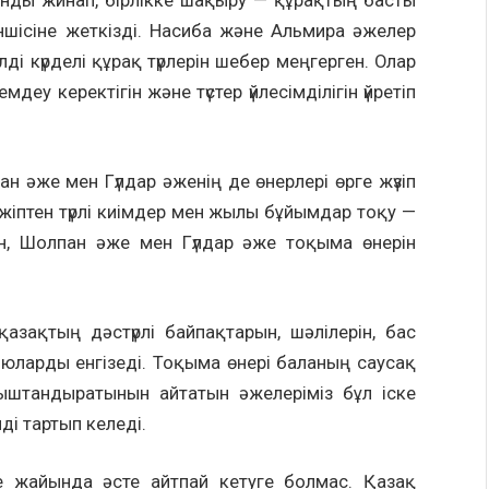
нды жинап, бірлікке шақыру — құрақтың басты
ншісіне жеткізді. Насиба және Альмира әжелер
лді күрделі құрақ түрлерін шебер меңгерген. Олар
еу керектігін және түстер үйлесімділігін үйретіп
 әже мен Гүлдар әженің де өнерлері өрге жүзіп
 жіптен түрлі киімдер мен жылы бұйымдар тоқу —
н, Шолпан әже мен Гүлдар әже тоқыма өнерін
қазақтың дәстүрлі байпақтарын, шәлілерін, бас
оюларды енгізеді. Тоқыма өнері баланың саусақ
ыштандыратынын айтатын әжелеріміз бұл іске
і тартып келеді.
 жайында әсте айтпай кетуге болмас. Қазақ