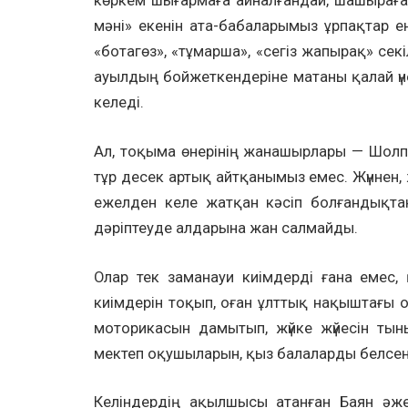
көркем шығармаға айналғандай, шашыраға
мәні» екенін ата-бабаларымыз ұрпақтар е
«ботагөз», «тұмарша», «сегіз жапырақ» секі
ауылдың бойжеткендеріне матаны қалай үнемд
келеді.
Ал, тоқыма өнерінің жанашырлары — Шолпан
тұр десек артық айтқанымыз емес. Жүннен,
ежелден келе жатқан кәсіп болғандықта
дәріптеуде алдарына жан салмайды.
Олар тек заманауи киімдерді ғана емес, 
киімдерін тоқып, оған ұлттық нақыштағы 
моторикасын дамытып, жүйке жүйесін тын
мектеп оқушыларын, қыз балаларды белсенд
Келіндердің ақылшысы атанған Баян әже