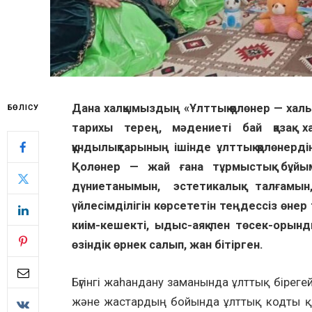
Дана халқымыздың «Ұлттық қолөнер — халы
БӨЛІСУ
тарихы терең, мәдениеті бай қазақ х
құндылықтарының ішінде ұлттық қолөнерд
Қолөнер — жай ғана тұрмыстық бұй
дүниетанымын, эстетикалық талғамы
үйлесімділігін көрсететін теңдессіз өнер
киім-кешекті, ыдыс-аяқ пен төсек-орынд
өзіндік өрнек салып, жан бітірген.
Бүгінгі жаһандану заманында ұлттық бірегей
және жастардың бойында ұлттық кодты қ