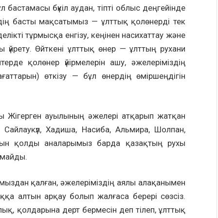
 бастамасы бүкіл аудан, тіпті облыс деңгейінде
здің басты мақсатымыз — ұлттық қолөнерді тек
елікті тұрмысқа енгізу, кеңінен насихаттау және
үйрету. Өйткені ұлттық өнер — ұлттың рухани
терде қолөнер үйірмелерін ашу, әжелеріміздің
ғаттарын) өткізу — бұл өнердің өміршеңдігін
аны Жігерген ауылының әжелері атқарып жатқан
Сайлаукүл, Хадиша, Насиба, Альмира, Шолпан,
лтын қолды аналарымыз барда қазақтың рухы
лмайды.
амыздан қалған, әжелеріміздің аялы алақанымен
ққа алтын арқау болып жалғаса берері сөзсіз.
лық, қолдарына дерт бермесін деп тілеп, ұлттық