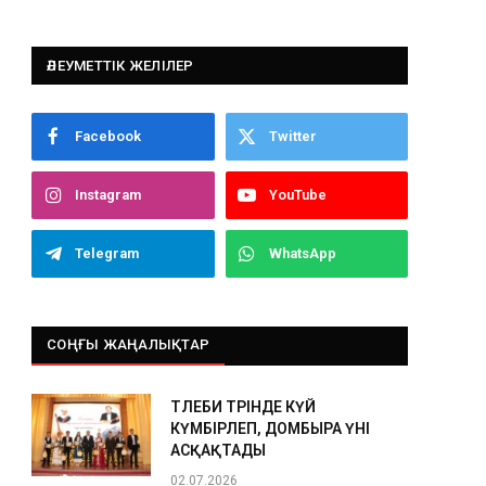
ӘЛЕУМЕТТІК ЖЕЛІЛЕР
Facebook
Twitter
Instagram
YouTube
Telegram
WhatsApp
СОҢҒЫ ЖАҢАЛЫҚТАР
ТӨЛЕБИ ТӨРІНДЕ КҮЙ
КҮМБІРЛЕП, ДОМБЫРА ҮНІ
АСҚАҚТАДЫ
02.07.2026