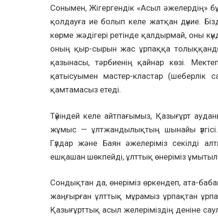
Сонымен, Жігергендік «Асыл әжелердің» бұл
қолдауға ие болып келе жатқан дүние. Бі
көрме жәдігері ретінде қалдырмай, оны күнд
оның қыр-сырын жас ұрпаққа толыққанды 
қазынасы, тәрбиенің қайнар көзі. Мектеп
қатысуымен мастер-кластар (шеберлік са
қамтамасыз етеді.
Түйіндей келе айтпағымыз, Қазығұрт ауд
жұмыс — ұлтжандылықтың шынайы үлгісі. 
Гүлдар және Баян әжелеріміз секілді а
ешқашан шөкпейді, ұлттық өнеріміз ұмыты
Сондықтан да, өнеріміз өркендеп, ата-баб
жаңғырған ұлттық мұрамыз ұрпақтан ұрпа
Қазығұрттық асыл желеріміздің деніне сау