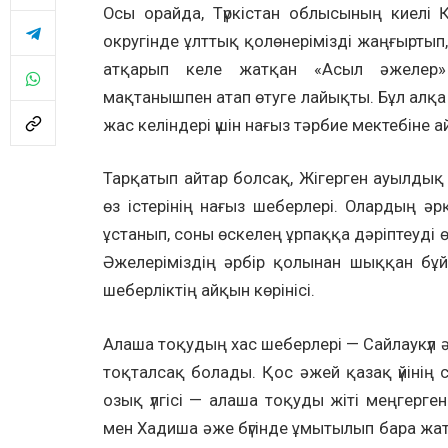
Осы орайда, Түркістан облысының киелі 
округінде ұлттық қолөнерімізді жаңғыртып, 
атқарып келе жатқан «Асыл әжелер» 
мақтанышпен атап өтуге лайықты. Бұл алқа
жас келіндері үшін нағыз тәрбие мектебіне 
Тарқатып айтар болсақ, Жігерген ауылдық
өз істерінің нағыз шеберлері. Олардың әр
ұстанып, соны өскелең ұрпаққа дәріптеуді 
Әжелеріміздің әрбір қолынан шыққан бұ
шеберліктің айқын көрінісі.
Алаша тоқудың хас шеберлері — Сайлаукүл 
тоқталсақ болады. Қос әжей қазақ үйінің с
озық үлгісі — алаша тоқуды жіті меңгерген.
мен Хадиша әже бүгінде ұмытылып бара жатқ