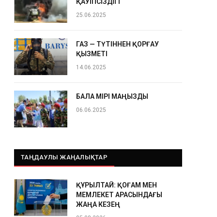
ҚАУІПСІЗДІГІ
25.06.2025
ГАЗ — ТҮТІННЕН ҚОРҒАУ
ҚЫЗМЕТІ
14.06.2025
БАЛА ӨМІРІ МАҢЫЗДЫ
06.06.2025
ТАҢДАУЛЫ ЖАҢАЛЫҚТАР
ҚҰРЫЛТАЙ: ҚОҒАМ МЕН
МЕМЛЕКЕТ АРАСЫНДАҒЫ
ЖАҢА КЕЗЕҢ