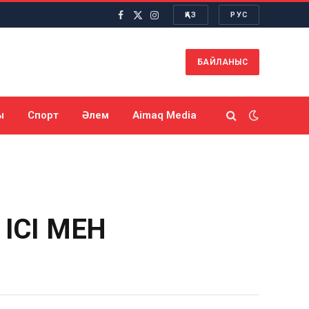
ҚАЗ
РУС
Facebook
X
Instagram
(Twitter)
БАЙЛАНЫС
ы
Спорт
Әлем
Aimaq Media
ІСІ МЕН