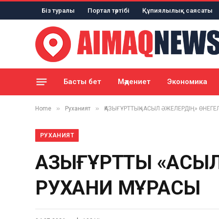
Біз туралы
Портал тәртібі
Құпиялылық саясаты
Басты бет
Мәдениет
Экономика
»
»
Home
Руханият
ҚАЗЫҒҰРТТЫҚ «АСЫЛ ӘЖЕЛЕРДІҢ» ӨНЕГЕЛ
РУХАНИЯТ
ҚАЗЫҒҰРТТЫҚ «АСЫ
РУХАНИ МҰРАСЫ