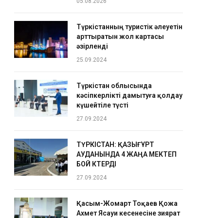
05.08.2026
Түркістанның туристік әлеуетін
арттыратын жол картасы
әзірленді
25.09.2024
Түркістан облысында
кәсіпкерлікті дамытуға қолдау
күшейтіле түсті
27.09.2024
ТҮРКІСТАН: ҚАЗЫҒҰРТ
АУДАНЫНДА 4 ЖАҢА МЕКТЕП
БОЙ КӨТЕРДІ
27.09.2024
Қасым-Жомарт Тоқаев Қожа
Ахмет Ясауи кесенесіне зиярат