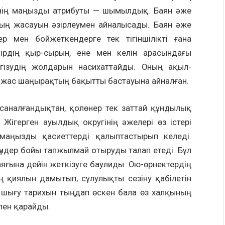
лерінің маңызды атрибуты — шымылдық. Баян әже
ның жасауын әзірлеумен айналысады. Баян әже
 мен бойжеткендерге тек тігіншілікті ғана
мірдің қыр-сырын, ене мен келін арасындағы
гізудің жолдарын насихаттайды. Оның ақыл-
 жас шаңырақтың бақытты бастауына айналған.
 саналғандықтан, қолөнер тек заттай құндылық
 Жігерген ауылдық округінің әжелері өз істері
аңызды қасиеттерді қалыптастырып келеді.
күндер бойы тапжылмай отыруды талап етеді. Бұл
 аяғына дейін жеткізуге баулиды. Ою-өрнектердің
ның қиялын дамытып, сұлулықты сезіну қабілетін
 шығу тарихын тыңдап өскен бала өз халқының
пен қарайды.