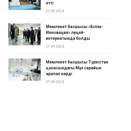
етті
27.09.2024
Мемлекет басшысы «Білім-
Инновация» лицей-
интернатында болды
27.09.2024
Мемлекет басшысы Түркістан
қаласындағы Мұз сарайын
аралап көрді
27.09.2024